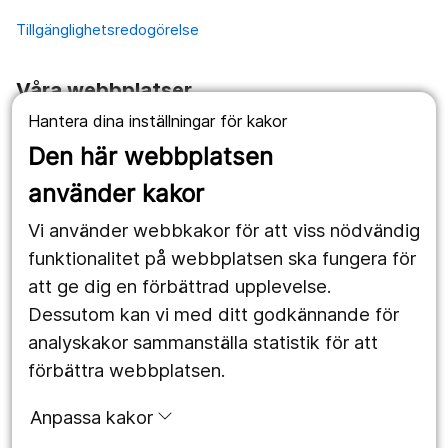
Tillgänglighetsredogörelse
Våra webbplatser
Hantera dina inställningar för kakor
1177.se
Den här webbplatsen
Länstrafiken
använder kakor
Vårdgivare
Vi använder webbkakor för att viss nödvändig
Utveckling
funktionalitet på webbplatsen ska fungera för
att ge dig en förbättrad upplevelse.
Dessutom kan vi med ditt godkännande för
Följ oss
analyskakor sammanställa statistik för att
Facebook
förbättra webbplatsen.
Instagram
portrait
Anpassa kakor
LinkedIn
work_outline