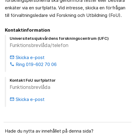
forskningspersonerna ska genomföra tester eller besvara
enkäter via en surfplatta. Vid intresse, skicka en förfrågan
till förvaltningsledare vid Forskning och Utbildning (FoU).
Kontaktinformation
Universitetssjukvårdens forskningscentrum (UFC)
Funktionsbrevlåda/telefon
Skicka e-post
email
Ring 019-602 70 06
phone
Kontakt FoU surfplattor
Funktionsbrevlåda
Skicka e-post
email
Hade du nytta av innehållet på denna sida?