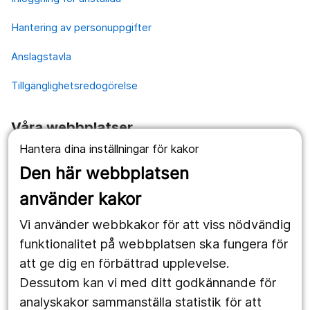
Hantering av personuppgifter
Anslagstavla
Tillgänglighetsredogörelse
Våra webbplatser
Hantera dina inställningar för kakor
1177.se
Den här webbplatsen
Länstrafiken
använder kakor
Vårdgivare
Vi använder webbkakor för att viss nödvändig
Utveckling
funktionalitet på webbplatsen ska fungera för
att ge dig en förbättrad upplevelse.
Dessutom kan vi med ditt godkännande för
Följ oss
analyskakor sammanställa statistik för att