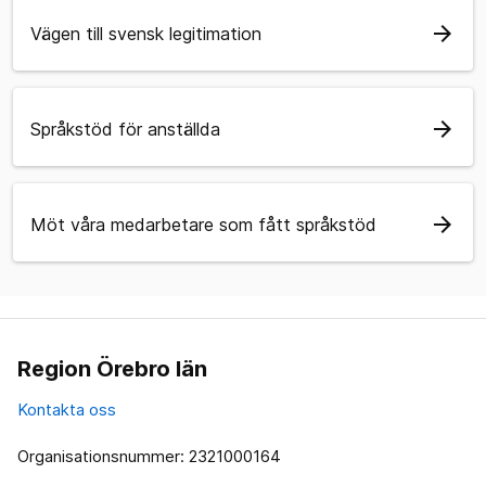
arrow_forward
Vägen till svensk legitimation
arrow_forward
Språkstöd för anställda
arrow_forward
Möt våra medarbetare som fått språkstöd
Region Örebro län
Kontakta oss
Organisationsnummer: 2321000164