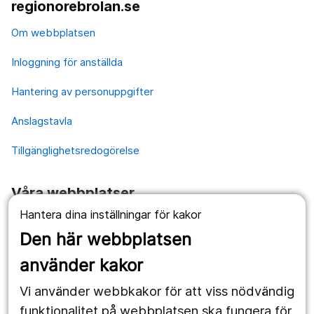
regionorebrolan.se
Om webbplatsen
Inloggning för anställda
Hantering av personuppgifter
Anslagstavla
Tillgänglighetsredogörelse
Våra webbplatser
Hantera dina inställningar för kakor
1177.se
Den här webbplatsen
Länstrafiken
använder kakor
Vårdgivare
Vi använder webbkakor för att viss nödvändig
Utveckling
funktionalitet på webbplatsen ska fungera för