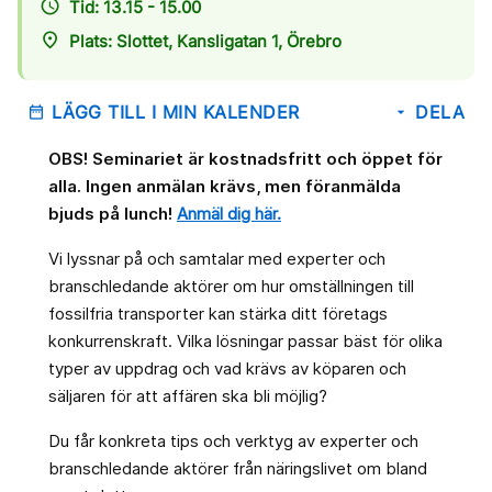
access_time
Tid: 13.15 - 15.00
place
Plats: Slottet, Kansligatan 1, Örebro
LÄGG TILL I MIN KALENDER
DELA
date_range
arrow_drop_down
OBS! Seminariet är kostnadsfritt och öppet för
alla. Ingen anmälan krävs, men föranmälda
bjuds på lunch!
Anmäl dig här.
Vi lyssnar på och samtalar med experter och
branschledande aktörer om hur omställningen till
fossilfria transporter kan stärka ditt företags
konkurrenskraft. Vilka lösningar passar bäst för olika
typer av uppdrag och vad krävs av köparen och
säljaren för att affären ska bli möjlig?
Du får konkreta tips och verktyg av experter och
branschledande aktörer från näringslivet om bland