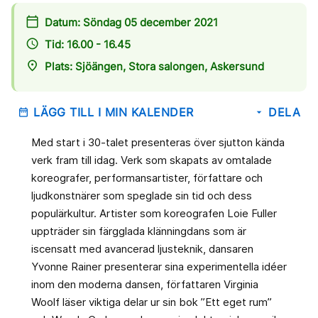
calendar_today
Datum: Söndag 05 december 2021
access_time
Tid: 16.00 - 16.45
place
Plats: Sjöängen, Stora salongen, Askersund
LÄGG TILL I MIN KALENDER
DELA
date_range
arrow_drop_down
Med start i 30-talet presenteras över sjutton kända
verk fram till idag. Verk som skapats av omtalade
koreografer, performansartister, författare och
ljudkonstnärer som speglade sin tid och dess
populärkultur. Artister som koreografen Loie Fuller
uppträder sin färgglada klänningdans som är
iscensatt med avancerad ljusteknik, dansaren
Yvonne Rainer presenterar sina experimentella idéer
inom den moderna dansen, författaren Virginia
Woolf läser viktiga delar ur sin bok ”Ett eget rum”