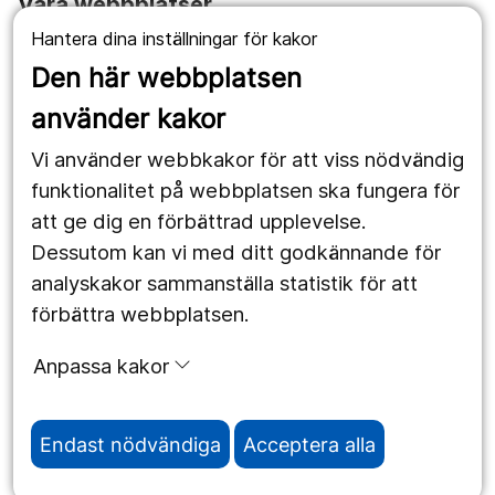
Våra webbplatser
Hantera dina inställningar för kakor
1177.se
Den här webbplatsen
Länstrafiken
använder kakor
Vårdgivare
Vi använder webbkakor för att viss nödvändig
Utveckling
funktionalitet på webbplatsen ska fungera för
att ge dig en förbättrad upplevelse.
Dessutom kan vi med ditt godkännande för
Följ oss
analyskakor sammanställa statistik för att
Facebook
förbättra webbplatsen.
Instagram
portrait
Anpassa kakor
LinkedIn
work_outline
Endast nödvändiga
Acceptera alla