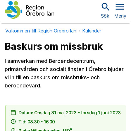
search
menu
Sök
Meny
Välkommen till Region Örebro län!
Kalender
Baskurs om missbruk
I samverkan med Beroendecentrum,
primärvården och socialtjänsten i Örebro bjuder
vi in till en baskurs om missbruks- och
beroendevård.
calendar_today
Datum: Onsdag 31 maj 2023 - torsdag 1 juni 2023
access_time
Tid: 08.30 - 16.00
place
Plats: Wilandersalen, USÖ