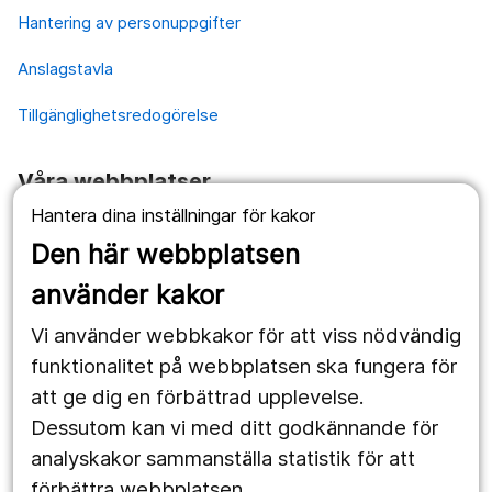
Hantering av personuppgifter
Anslagstavla
Tillgänglighetsredogörelse
Våra webbplatser
Hantera dina inställningar för kakor
1177.se
Den här webbplatsen
Länstrafiken
använder kakor
Vårdgivare
Vi använder webbkakor för att viss nödvändig
Utveckling
funktionalitet på webbplatsen ska fungera för
att ge dig en förbättrad upplevelse.
Dessutom kan vi med ditt godkännande för
Följ oss
analyskakor sammanställa statistik för att
Facebook
förbättra webbplatsen.