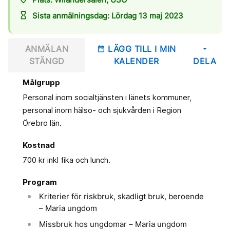
hourglass_empty
Sista anmälningsdag: Lördag 13 maj 2023
ANMÄLAN
LÄGG TILL I MIN
date_range
arrow_drop_down
STÄNGD
KALENDER
DELA
Målgrupp
Personal inom socialtjänsten i länets kommuner,
personal inom hälso- och sjukvården i Region
Örebro län.
Kostnad
700 kr inkl fika och lunch.
Program
Kriterier för riskbruk, skadligt bruk, beroende
– Maria ungdom
Missbruk hos ungdomar – Maria ungdom