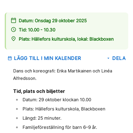
calendar_today
Datum: Onsdag 29 oktober 2025
access_time
Tid: 10.00 - 10.30
place
Plats: Hällefors kulturskola, lokal: Blackboxen
LÄGG TILL I MIN KALENDER
DELA
date_range
arrow_drop_down
Dans och koreografi: Erika Martikainen och Linéa
Alfredsson.
Tid, plats och biljetter
Datum: 29 oktober klockan 10.00
Plats: Hällefors kulturskola, Blackboxen
Längd: 25 minuter.
Familjeföreställning för barn 6–9 år.