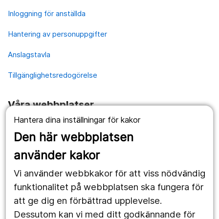
Inloggning för anställda
Hantering av personuppgifter
Anslagstavla
Tillgänglighetsredogörelse
Våra webbplatser
Hantera dina inställningar för kakor
1177.se
Den här webbplatsen
Länstrafiken
använder kakor
Vårdgivare
Vi använder webbkakor för att viss nödvändig
Utveckling
funktionalitet på webbplatsen ska fungera för
att ge dig en förbättrad upplevelse.
Dessutom kan vi med ditt godkännande för