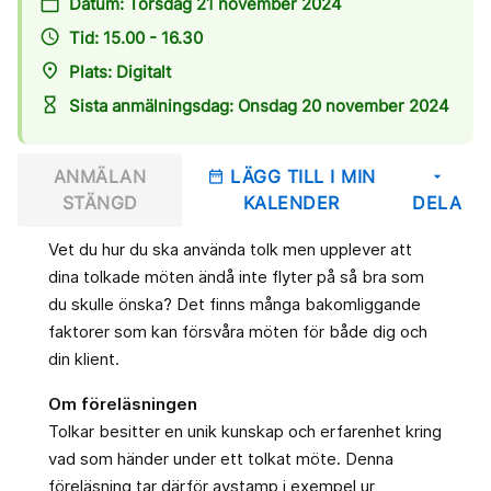
calendar_today
Datum: Torsdag 21 november 2024
access_time
Tid: 15.00 - 16.30
place
Plats: Digitalt
hourglass_empty
Sista anmälningsdag: Onsdag 20 november 2024
ANMÄLAN
LÄGG TILL I MIN
date_range
arrow_drop_down
STÄNGD
KALENDER
DELA
Vet du hur du ska använda tolk men upplever att
dina tolkade möten ändå inte flyter på så bra som
du skulle önska? Det finns många bakomliggande
faktorer som kan försvåra möten för både dig och
din klient.
Om föreläsningen
Tolkar besitter en unik kunskap och erfarenhet kring
vad som händer under ett tolkat möte. Denna
föreläsning tar därför avstamp i exempel ur