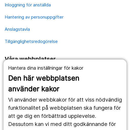
Inloggning för anställda
Hantering av personuppgifter
Anslagstavla
Tillgänglighetsredogörelse
Våra webbplatser
Hantera dina inställningar för kakor
1177.se
Den här webbplatsen
Länstrafiken
använder kakor
Vårdgivare
Vi använder webbkakor för att viss nödvändig
Utveckling
funktionalitet på webbplatsen ska fungera för
att ge dig en förbättrad upplevelse.
Dessutom kan vi med ditt godkännande för
Följ oss