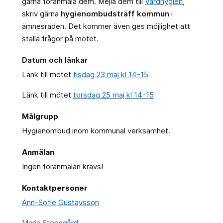
gärna föranmäla dem. Mejla dem till
Vårdhygien
,
skriv gärna
hygienombudsträff kommun
i
ämnesraden. Det kommer även ges möjlighet att
ställa frågor på mötet.
Datum och länkar
Länk till mötet
tisdag 23 maj kl 14-15
Länk till mötet
torsdag 25 maj kl 14-15
Målgrupp
Hygienombud inom kommunal verksamhet.
Anmälan
Ingen föranmälan krävs!
Kontaktpersoner
Ann-Sofie Gustavsson
Maria Stenegård