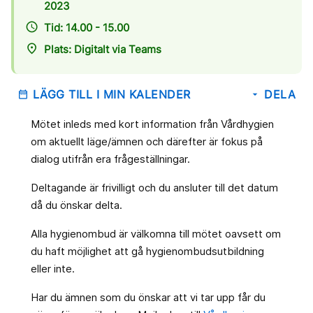
2023
access_time
Tid: 14.00 - 15.00
place
Plats: Digitalt via Teams
LÄGG TILL I MIN KALENDER
DELA
date_range
arrow_drop_down
Mötet inleds med kort information från Vårdhygien
om aktuellt läge/ämnen och därefter är fokus på
dialog utifrån era frågeställningar.
Deltagande är frivilligt och du ansluter till det datum
då du önskar delta.
Alla hygienombud är välkomna till mötet oavsett om
du haft möjlighet att gå hygienombudsutbildning
eller inte.
Har du ämnen som du önskar att vi tar upp får du