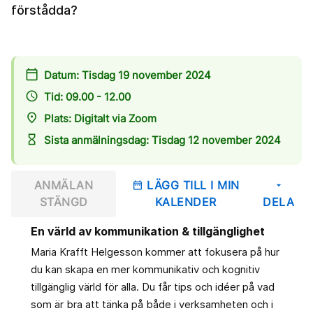
förstådda?
calendar_today
Datum: Tisdag 19 november 2024
access_time
Tid: 09.00 - 12.00
place
Plats: Digitalt via Zoom
hourglass_empty
Sista anmälningsdag: Tisdag 12 november 2024
ANMÄLAN
LÄGG TILL I MIN
date_range
arrow_drop_down
STÄNGD
KALENDER
DELA
En värld av kommunikation & tillgänglighet
Maria Krafft Helgesson kommer att fokusera på hur
du kan skapa en mer kommunikativ och kognitiv
tillgänglig värld för alla. Du får tips och idéer på vad
som är bra att tänka på både i verksamheten och i