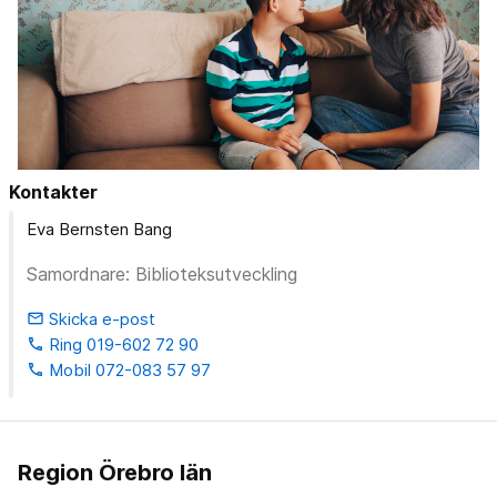
Kontakter
Eva Bernsten Bang
Samordnare: Biblioteksutveckling
Skicka e-post
email
Ring 019-602 72 90
phone
Mobil 072-083 57 97
phone
Region Örebro län