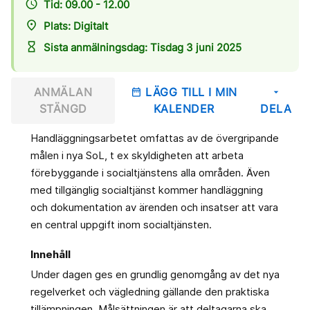
access_time
Tid: 09.00 - 12.00
place
Plats: Digitalt
hourglass_empty
Sista anmälningsdag: Tisdag 3 juni 2025
ANMÄLAN
LÄGG TILL I MIN
date_range
arrow_drop_down
STÄNGD
KALENDER
DELA
Handläggningsarbetet omfattas av de övergripande
målen i nya SoL, t ex skyldigheten att arbeta
förebyggande i socialtjänstens alla områden. Även
med tillgänglig socialtjänst kommer handläggning
och dokumentation av ärenden och insatser att vara
en central uppgift inom socialtjänsten.
Innehåll
Under dagen ges en grundlig genomgång av det nya
regelverket och vägledning gällande den praktiska
tillämpningen. Målsättningen är att deltagarna ska