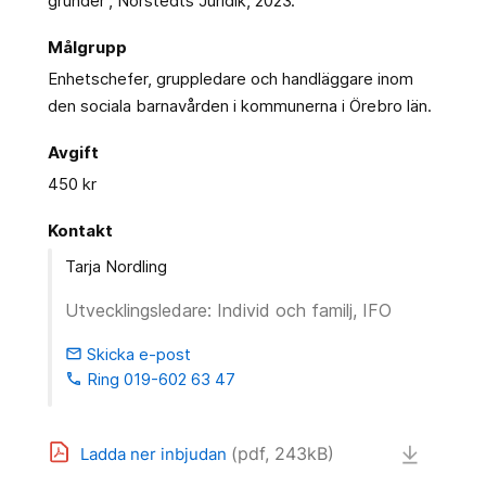
grunder”, Norstedts Juridik, 2023.
Målgrupp
Enhetschefer, gruppledare och handläggare inom
den sociala barnavården i kommunerna i Örebro län.
Avgift
450 kr
Kontakt
Tarja Nordling
Utvecklingsledare: Individ och familj, IFO
Skicka e-post
email
Ring 019-602 63 47
phone
(pdf, 243kB)
Ladda ner inbjudan