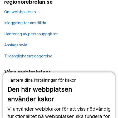
regionorebrolan.se
Om webbplatsen
Inloggning för anställda
Hantering av personuppgifter
Anslagstavla
Tillgänglighetsredogörelse
Våra webbplatser
Hantera dina inställningar för kakor
1177.se
Den här webbplatsen
Länstrafiken
använder kakor
Vårdgivare
Vi använder webbkakor för att viss nödvändig
Utveckling
funktionalitet på webbplatsen ska fungera för