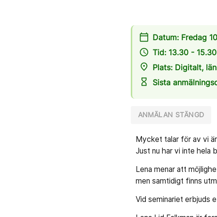
calendar_today
Datum: Fredag 1
access_time
Tid: 13.30 - 15.30
place
Plats: Digitalt,
hourglass_empty
Sista anmälning
ANMÄLAN STÄNGD
Mycket talar för av vi ä
Just nu har vi inte hela b
Lena menar att möjlighe
men samtidigt finns utm
Vid seminariet erbjuds et