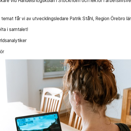
skare vid Handelshögskolan i Stockholm och lektor i arbetslivsv
å temat får vi av utvecklingsledare Patrik Ståhl, Region Örebro lä
ta i samtalet!
ldsanalytiker
ör