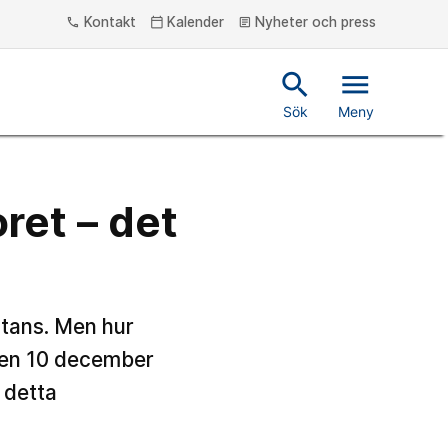
Kontakt
Kalender
Nyheter och press
phone
calendar_today
article
search
menu
Sök
Meny
et – det
stans. Men hur
 Den 10 december
 detta