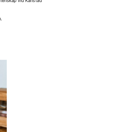
etenskap vid Karlstad
n.