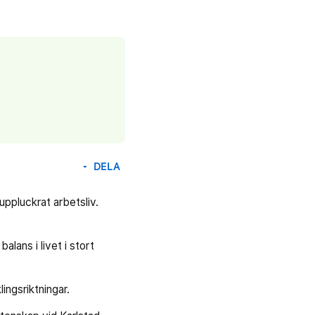
DELA
arrow_drop_down
uppluckrat arbetsliv.
ans i livet i stort
ingsriktningar.