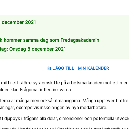
0 december 2021
 länk kommer samma dag som Fredagsakademin
sdag: Onsdag 8 december 2021
LÄGG TILL I MIN KALENDER
date_range
r mitt i ett större systemskifte på arbetsmarknaden mot ett mer 
ilden klar: Frågorna är fler än svaren.
terna är många men också utmaningarna. Många upplever bättre bal
aningar, exempelvis inskolningen av nya medarbetare.
t djupdyk i frågans alla delar, dimensioner och potentiella utveckl