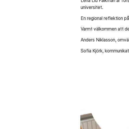
Lena Lid Falkman är for
universitet.
En regional reflektion p
Varmt välkommen att del
Anders Niklasson, omvär
Sofia Kjörk, kommunikat