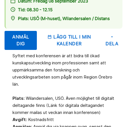
calendar_today
Datum: Fredag 08 september 2023
access_time
Tid: 08.30 - 12.15
place
Plats: USÖ (M-huset), Wilandersalen / Distans
ANMÄL
LÄGG TILL I MIN
date_range
arrow_drop_down
DIG
KALENDER
DELA
Syftet med konferensen är att bidra till ökad
kunskapsutveckling inom professionen samt att
uppmärksamma den forskning och
utvecklingsarbeten som pågår inom Region Örebro
län.
Plats:
Wilandersalen, USÖ. Även möjlighet till digitalt
deltagande finns (Länk för digitala deltagandet
kommer mailas ut veckan innan konferensen)
Avgift:
Kostnadsfritt
Anmälan:
Anmäl dig via knappen ovan, senast den