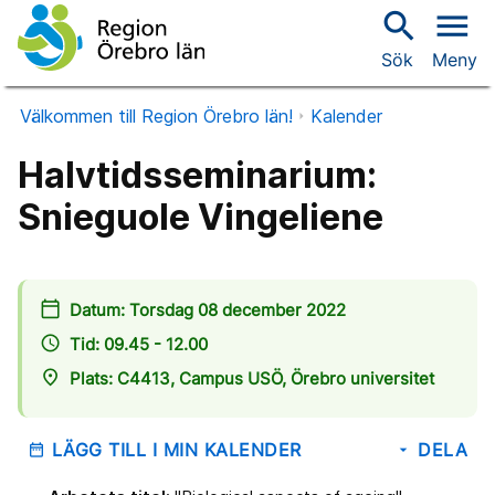
search
menu
Sök
Meny
Välkommen till Region Örebro län!
Kalender
Halvtidsseminarium:
Snieguole Vingeliene
calendar_today
Datum: Torsdag 08 december 2022
access_time
Tid: 09.45 - 12.00
place
Plats: C4413, Campus USÖ, Örebro universitet
LÄGG TILL I MIN KALENDER
DELA
date_range
arrow_drop_down