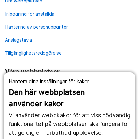
Om webbplatsen
Inloggning för anställda
Hantering av personuppgifter
Anslagstavla
Tillgänglighetsredogörelse
Våra webbplatser
Hantera dina inställningar för kakor
1177.se
Den här webbplatsen
Länstrafiken
använder kakor
Vårdgivare
Vi använder webbkakor för att viss nödvändig
Utveckling
funktionalitet på webbplatsen ska fungera för
att ge dig en förbättrad upplevelse.