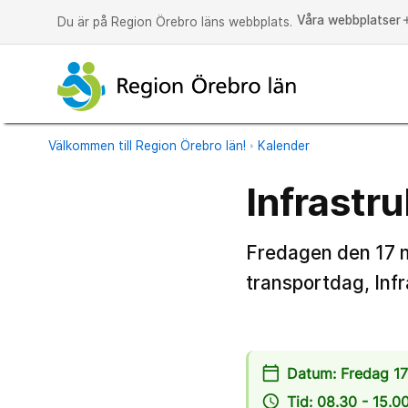
Våra webbplatser
a
Du är på Region Örebro läns webbplats.
Välkommen till Region Örebro län!
Kalender
Infrastr
Fredagen den 17 ma
transportdag, Inf
calendar_today
Datum: Fredag 1
access_time
Tid: 08.30 - 15.0