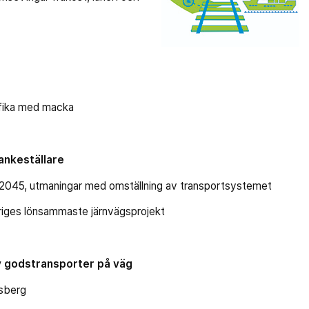
fika med macka
tankeställare
5, utmaningar med omställning av transportsystemet
es lönsammaste järnvägsprojekt
av godstransporter på väg
sberg