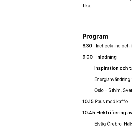
fika.
Program
8.30
Incheckning och 
9.00
Inledning
Inspiration och 
Energianvändning 204
Oslo – Sthlm, Sverig
10.15
Paus med kaffe
10.45
Elektrifiering 
Elväg Örebro-Hall