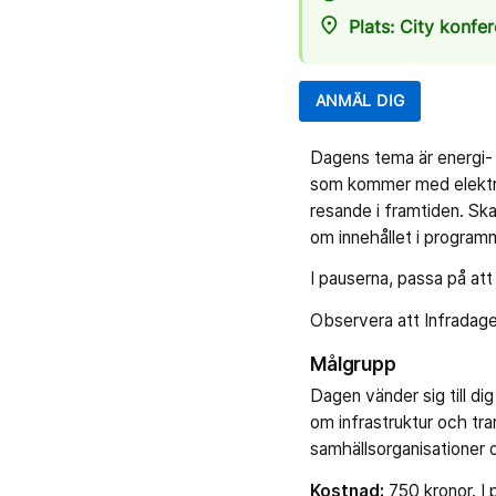
place
Plats: City konfe
ANMÄL DIG
Dagens tema är energi-
som kommer med elektrifi
resande i framtiden. Ska
om innehållet i program
I pauserna, passa på att
Observera att Infradagen
Målgrupp
Dagen vänder sig till di
om infrastruktur och tran
samhällsorganisationer o
Kostnad:
750 kronor. I 