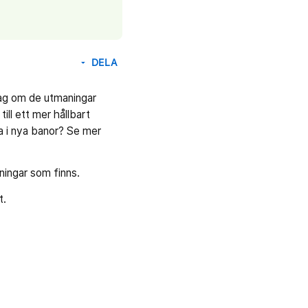
DELA
arrow_drop_down
rag om de utmaningar
ill ett mer hållbart
ka i nya banor? Se mer
lningar som finns.
t.