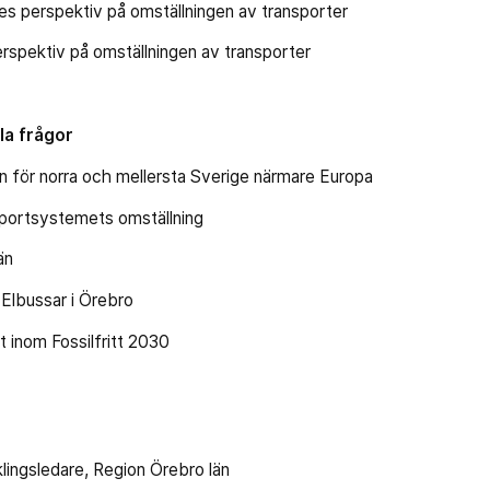
erspektiv på omställningen av transporter
ektiv på omställningen av transporter
la frågor
ör norra och mellersta Sverige närmare Europa
ortsystemets omställning
än
bussar i Örebro
nom Fossilfritt 2030
klingsledare, Region Örebro län