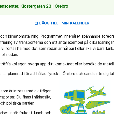
renscenter, Klostergatan 23 i Örebro
LÄGG TILL I MIN KALENDER
date_range
 och klimatomställning. Programmet innehållet spännande föred
ering av transporterna och ett antal exempel på olika lösningar t
 vi fortsätta med det som redan är hållbart eller ska vi bara tän
met nedan.
 träffa kollegor, bygga upp ditt kontaktnät eller besöka de utstäl
 är planerad för att hållas fysiskt i Örebro och sänds inte digital
g som är intresserad av frågor
sporter. Du finns i näringsliv,
ch politiska partier.
priset ingår frukost, lunch och