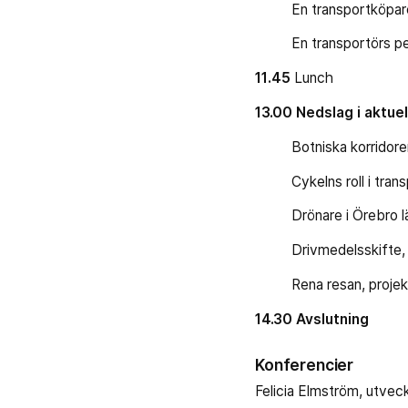
En transportköpares p
En transportörs persp
11.45
Lunch
13.00
Nedslag i aktuel
Botniska korridoren f
Cykelns roll i transp
Drönare i Örebro l
Drivmedelsskifte, El
Rena resan, projekt i
14.30
Avslutning
Konferencier
Felicia Elmström, utvec