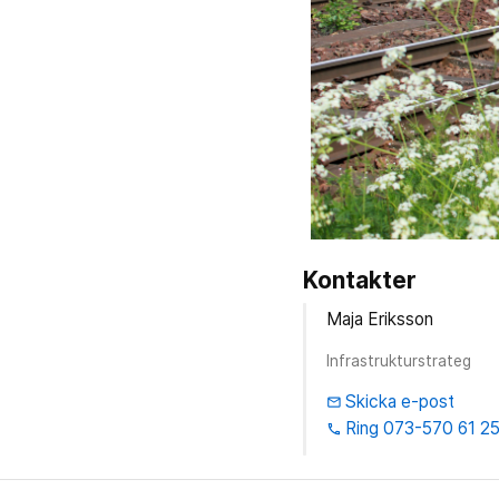
Kontakter
Maja Eriksson
Infrastrukturstrateg
Skicka e-post
email
Ring 073-570 61 2
phone