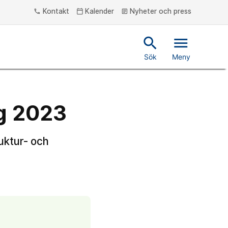
Kontakt
Kalender
Nyheter och press
phone
calendar_today
article
search
menu
Sök
Meny
ag 2023
uktur- och