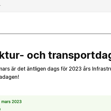
dd
uktur- och transportd
rs är det äntligen dags för 2023 års Infrastr
radagen!
7 mars 2023
0