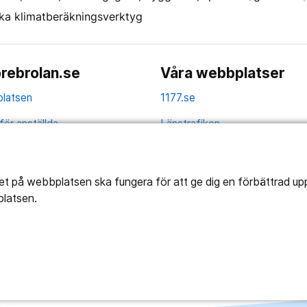
olika klimatberäkningsverktyg
rebrolan.se
Våra webbplatser
latsen
1177.se
för anställda
Länstrafiken
av personuppgifter
Vårdgivare
la
Utveckling
tet på webbplatsen ska fungera för att ge dig en förbättrad u
platsen.
ghetsredogörelse