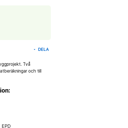
DELA
arrow_drop_down
yggprojekt. Två
matberäkningar och till
ion:
/ EPD