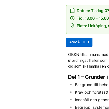
calendar_today
Datum: Tisdag 0
access_time
Tid: 13.00 - 15.00
place
Plats: Linköping, 
ANMÄL DIG
ÖBKN tillsammans med Ty
utbildningstillfällen som
dig som ska lämna i en kl
Del 1 – Grunder i
Bakgrund till beho
Krav och förutsätt
Innehåll och geno
Begrepp, systemgr