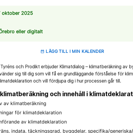
7 oktober 2025
Örebro eller digitalt
LÄGG TILL I MIN KALENDER
date_range
réns och Prodikt erbjuder Klimatdialog – klimatberäkning av b
 vänder sig till dig som vill få en grundläggande förståelse för kli
imatdeklaration och vill fördjupa dig i hur processen går till.
 klimatberäkning och innehåll i klimatdeklarat
v av klimatberäkning
ningar för klimatdeklaration
mförande av klimatdeklaration
äns, indata, täckningsgrad, byggdelar, specifika/generiska