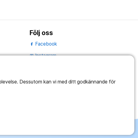
Följ oss
Facebook
Instagram
portrait
LinkedIn
work_outline
pplevelse. Dessutom kan vi med ditt godkännande för