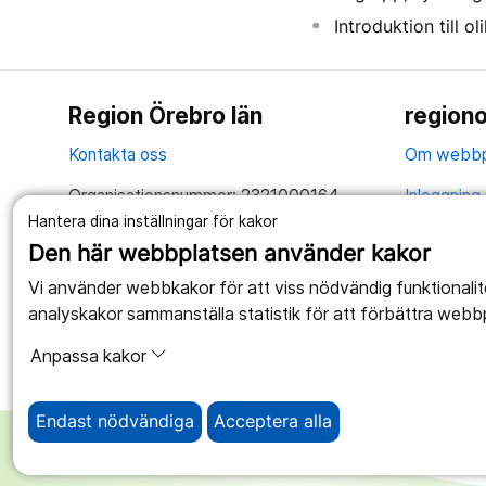
Introduktion till 
Region Örebro län
regiono
Kontakta oss
Om webbp
Organisationsnummer: 2321000164
Inloggning 
Hantera dina inställningar för kakor
Tillsammans skapar vi ett bättre liv
Hantering 
Den här webbplatsen använder kakor
Anslagstav
Vi använder webbkakor för att viss nödvändig funktionali
analyskakor sammanställa statistik för att förbättra webb
Tillgängli
Anpassa kakor
Endast nödvändiga
Acceptera alla