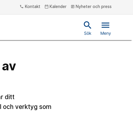
Kontakt
Kalender
Nyheter och press
phone
calendar_today
article
search
menu
Sök
Meny
 av
r ditt
el och verktyg som