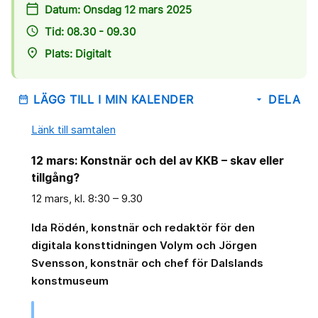
calendar_today
Datum: Onsdag 12 mars 2025
access_time
Tid: 08.30 - 09.30
place
Plats: Digitalt
LÄGG TILL I MIN KALENDER
DELA
date_range
arrow_drop_down
Länk till samtalen
12 mars: Konstnär och del av KKB – skav eller
tillgång?
12 mars, kl. 8:30 – 9.30
Ida Rödén, konstnär och redaktör för den
digitala konsttidningen Volym och Jörgen
Svensson, konstnär och chef för Dalslands
konstmuseum