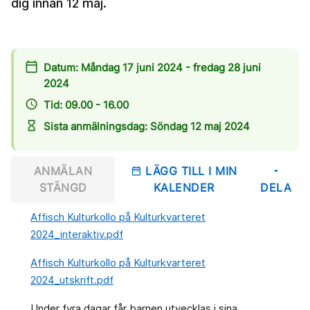
dig innan 12 maj.
calendar_today
Datum: Måndag 17 juni 2024 - fredag 28 juni
2024
access_time
Tid: 09.00 - 16.00
hourglass_empty
Sista anmälningsdag: Söndag 12 maj 2024
ANMÄLAN
LÄGG TILL I MIN
date_range
arrow_drop_down
STÄNGD
KALENDER
DELA
Affisch Kulturkollo på Kulturkvarteret
2024_interaktiv.pdf
Affisch Kulturkollo på Kulturkvarteret
2024_utskrift.pdf
Under fyra dagar får barnen utvecklas i sina