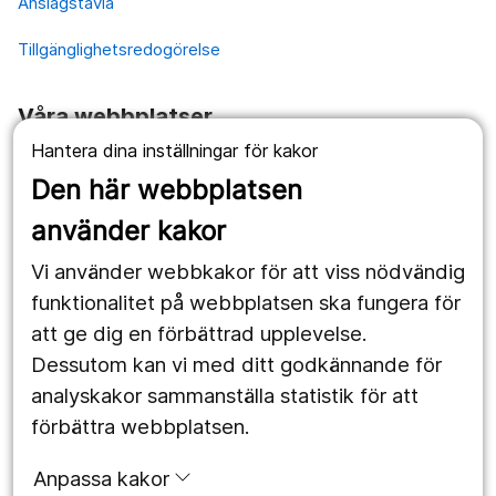
Anslagstavla
Tillgänglighetsredogörelse
Våra webbplatser
Hantera dina inställningar för kakor
1177.se
Den här webbplatsen
Länstrafiken
använder kakor
Vårdgivare
Vi använder webbkakor för att viss nödvändig
Utveckling
funktionalitet på webbplatsen ska fungera för
att ge dig en förbättrad upplevelse.
Dessutom kan vi med ditt godkännande för
Följ oss
analyskakor sammanställa statistik för att
Facebook
förbättra webbplatsen.
Instagram
portrait
Anpassa kakor