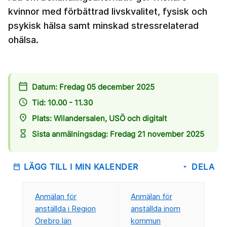
kvinnor med förbättrad livskvalitet, fysisk och
psykisk hälsa samt minskad stressrelaterad
ohälsa.
calendar_today
Datum: Fredag 05 december 2025
access_time
Tid: 10.00 - 11.30
place
Plats: Wilandersalen, USÖ och digitalt
hourglass_empty
Sista anmälningsdag: Fredag 21 november 2025
LÄGG TILL I MIN KALENDER
DELA
date_range
arrow_drop_down
Anmälan för
Anmälan för
anställda i Region
anställda inom
Örebro län
kommun