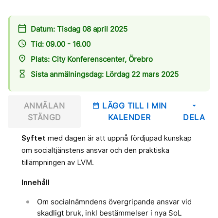
calendar_today
Datum: Tisdag 08 april 2025
access_time
Tid: 09.00 - 16.00
place
Plats: City Konferenscenter, Örebro
hourglass_empty
Sista anmälningsdag: Lördag 22 mars 2025
ANMÄLAN
LÄGG TILL I MIN
date_range
arrow_drop_down
STÄNGD
KALENDER
DELA
Syftet
med dagen är att uppnå fördjupad kunskap
om socialtjänstens ansvar och den praktiska
tillämpningen av LVM.
Innehåll
Om socialnämndens övergripande ansvar vid
skadligt bruk, inkl bestämmelser i nya SoL