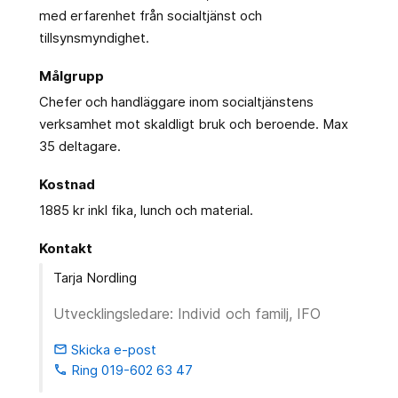
med erfarenhet från socialtjänst och
tillsynsmyndighet.
Målgrupp
Chefer och handläggare inom socialtjänstens
verksamhet mot skaldligt bruk och beroende. Max
35 deltagare.
Kostnad
1885 kr inkl fika, lunch och material.
Kontakt
Tarja Nordling
Utvecklingsledare: Individ och familj, IFO
Skicka e-post
email
Ring 019-602 63 47
phone