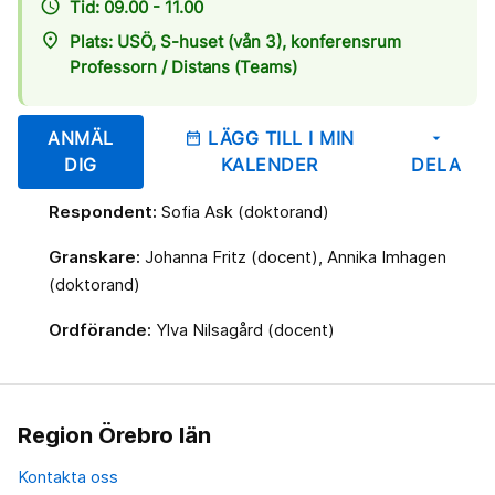
access_time
Tid: 09.00 - 11.00
place
Plats: USÖ, S-huset (vån 3), konferensrum
Professorn / Distans (Teams)
ANMÄL
LÄGG TILL I MIN
date_range
arrow_drop_down
DIG
KALENDER
DELA
Respondent:
Sofia Ask (doktorand)
Granskare:
Johanna Fritz (docent), Annika Imhagen
(doktorand)
Ordförande:
Ylva Nilsagård (docent)
Region Örebro län
Kontakta oss