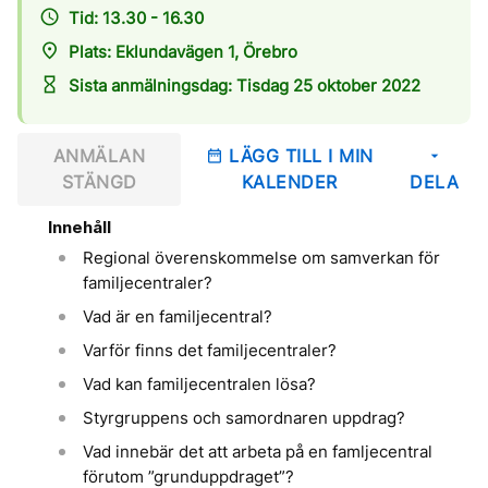
access_time
Tid: 13.30 - 16.30
place
Plats: Eklundavägen 1, Örebro
hourglass_empty
Sista anmälningsdag: Tisdag 25 oktober 2022
ANMÄLAN
LÄGG TILL I MIN
date_range
arrow_drop_down
STÄNGD
KALENDER
DELA
Innehåll
Regional överenskommelse om samverkan för
familjecentraler?
Vad är en familjecentral?
Varför finns det familjecentraler?
Vad kan familjecentralen lösa?
Styrgruppens och samordnaren uppdrag?
Vad innebär det att arbeta på en famljecentral
förutom ”grunduppdraget”?