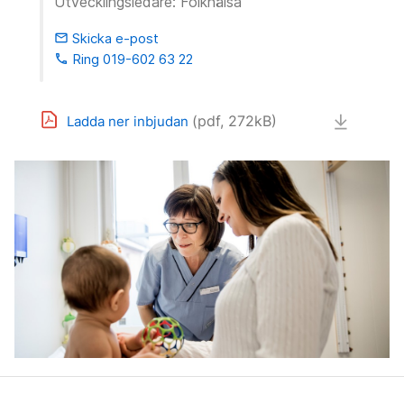
Utvecklingsledare: Folkhälsa
Skicka e-post
email
Ring 019-602 63 22
phone
(pdf, 272kB)
Ladda ner inbjudan