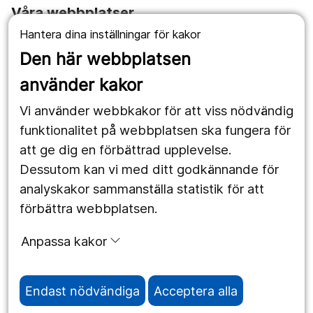
Våra webbplatser
Hantera dina inställningar för kakor
1177.se
Den här webbplatsen
Länstrafiken
använder kakor
Vårdgivare
Vi använder webbkakor för att viss nödvändig
Utveckling
funktionalitet på webbplatsen ska fungera för
att ge dig en förbättrad upplevelse.
Dessutom kan vi med ditt godkännande för
Följ oss
analyskakor sammanställa statistik för att
Facebook
förbättra webbplatsen.
Instagram
portrait
Anpassa kakor
LinkedIn
work_outline
Endast nödvändiga
Acceptera alla