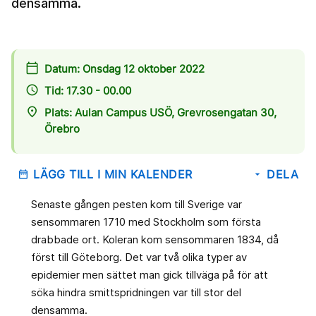
densamma.
calendar_today
Datum: Onsdag 12 oktober 2022
access_time
Tid: 17.30 - 00.00
place
Plats: Aulan Campus USÖ, Grevrosengatan 30,
Örebro
LÄGG TILL I MIN KALENDER
DELA
date_range
arrow_drop_down
Senaste gången pesten kom till Sverige var
sensommaren 1710 med Stockholm som första
drabbade ort. Koleran kom sensommaren 1834, då
först till Göteborg. Det var två olika typer av
epidemier men sättet man gick tillväga på för att
söka hindra smittspridningen var till stor del
densamma.