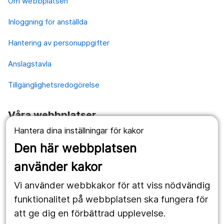
Om webbplatsen
Inloggning för anställda
Hantering av personuppgifter
Anslagstavla
Tillgänglighetsredogörelse
Våra webbplatser
Hantera dina inställningar för kakor
1177.se
Den här webbplatsen
Länstrafiken
använder kakor
Vårdgivare
Vi använder webbkakor för att viss nödvändig
Utveckling
funktionalitet på webbplatsen ska fungera för
att ge dig en förbättrad upplevelse.