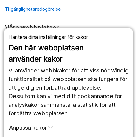
Tillgänglighetsredogörelse
Våra webbplatser
Hantera dina inställningar för kakor
1177.se
Den här webbplatsen
Länstrafiken
använder kakor
Vårdgivare
Vi använder webbkakor för att viss nödvändig
Utveckling
funktionalitet på webbplatsen ska fungera för
att ge dig en förbättrad upplevelse.
Dessutom kan vi med ditt godkännande för
Följ oss
analyskakor sammanställa statistik för att
Facebook
förbättra webbplatsen.
Instagram
portrait
Anpassa kakor
LinkedIn
work_outline