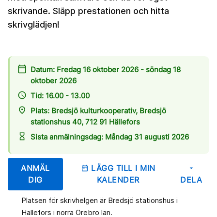
skrivande. Släpp prestationen och hitta
skrivglädjen!
calendar_today
Datum: Fredag 16 oktober 2026 - söndag 18
oktober 2026
access_time
Tid: 16.00 - 13.00
place
Plats: Bredsjö kulturkooperativ, Bredsjö
stationshus 40, 712 91 Hällefors
hourglass_empty
Sista anmälningsdag: Måndag 31 augusti 2026
ANMÄL
LÄGG TILL I MIN
date_range
arrow_drop_down
DIG
KALENDER
DELA
Platsen för skrivhelgen är Bredsjö stationshus i
Hällefors i norra Örebro län.