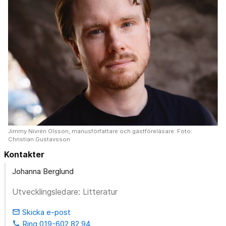
Jimmy Nivrén Olsson, manusförfattare och gästföreläsare. Foto:
Christian Gustavsson
Kontakter
Johanna Berglund
Utvecklingsledare: Litteratur
Skicka e-post
email
Ring 019-602 82 94
phone