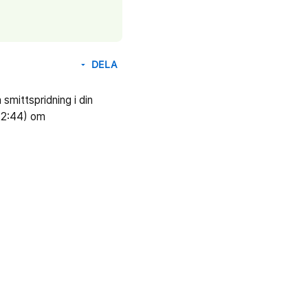
DELA
arrow_drop_down
smittspridning i din
022:44) om