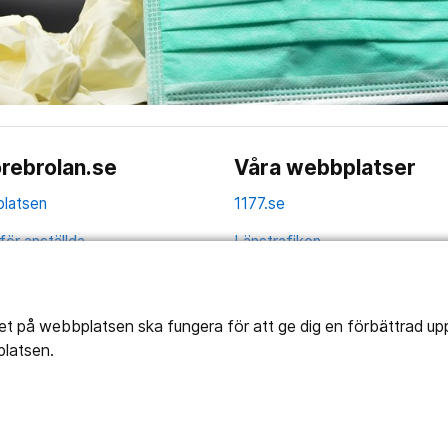
rebrolan.se
Våra webbplatser
latsen
1177.se
för anställda
Länstrafiken
av personuppgifter
Vårdgivare
la
Utveckling
tet på webbplatsen ska fungera för att ge dig en förbättrad u
platsen.
ghetsredogörelse