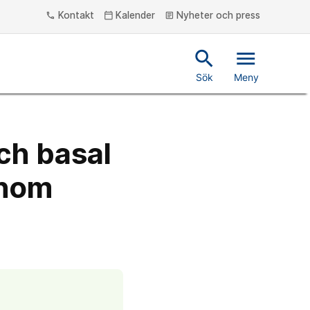
Kontakt
Kalender
Nyheter och press
phone
calendar_today
article
search
menu
Sök
Meny
ch basal
inom