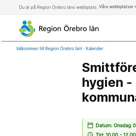
Våra webbplatser
a
Du är på Region Örebro läns webbplats.
Välkommen till Region Örebro län!
Kalender
Smittför
hygien -
kommuna
calendar_today
Datum: Onsdag 07
access_time
Tid: 10.00 - 12.00