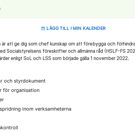
n
LÄGG TILL I MIN KALENDER
date_range
 är att ge dig som chef kunskap om att förebygga och förhindra 
med Socialstyrelsens föreskrifter och allmänna råd (HSLF-FS 2
rder enligt SoL och LSS som började gälla 1 november 2022.
gar och styrdokument
 för organisation
er
ttspridning inom verksamheterna
kontroll