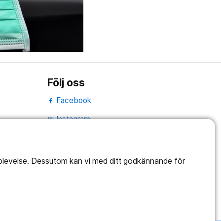
Följ oss
Facebook
Instagram
portrait
LinkedIn
work_outline
pplevelse. Dessutom kan vi med ditt godkännande för