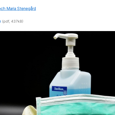
och Maria Stenegård
n
(pdf, 437kB)