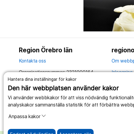
Region Örebro län
regiono
Kontakta oss
Om webbp
Organisationsnummer: 2321000164
Inloggning 
Hantera dina inställningar för kakor
Tillsammans skapar vi ett bättre liv
Hantering 
Den här webbplatsen använder kakor
Anslagstav
Vi använder webbkakor för att viss nödvändig funktionali
analyskakor sammanställa statistik för att förbättra webb
Tillgängli
Anpassa kakor