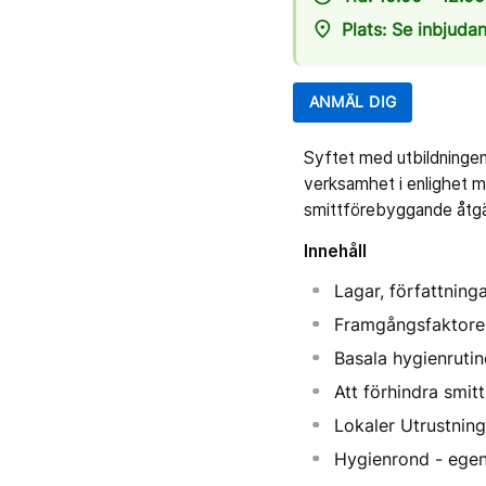
place
Plats: Se inbjuda
ANMÄL DIG
Syftet med utbildningen
verksamhet i enlighet 
smittförebyggande åtgä
Innehåll
Lagar, författnin
Framgångsfaktorer
Basala hygienrutin
Att förhindra smi
Lokaler Utrustning
Hygienrond - egen