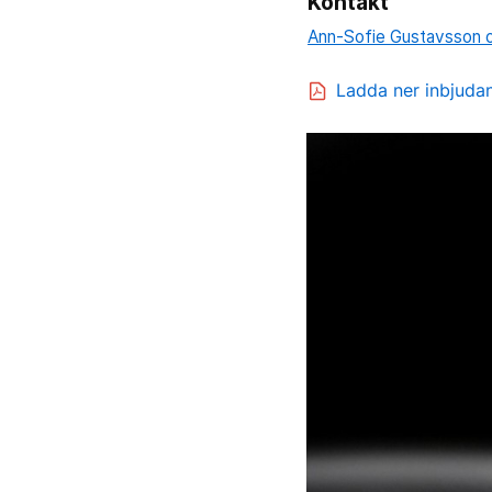
Kontakt
Ann-Sofie Gustavsson 
Ladda ner inbjuda