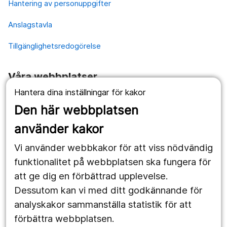
Hantering av personuppgifter
Anslagstavla
Tillgänglighetsredogörelse
Våra webbplatser
Hantera dina inställningar för kakor
1177.se
Den här webbplatsen
Länstrafiken
använder kakor
Vårdgivare
Vi använder webbkakor för att viss nödvändig
Utveckling
funktionalitet på webbplatsen ska fungera för
att ge dig en förbättrad upplevelse.
Dessutom kan vi med ditt godkännande för
Följ oss
analyskakor sammanställa statistik för att
Facebook
förbättra webbplatsen.