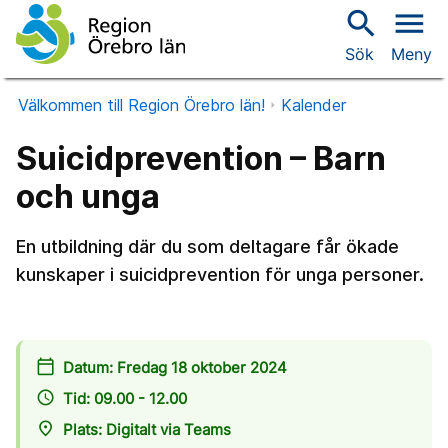
search
menu
Sök
Meny
Välkommen till Region Örebro län!
Kalender
Suicidprevention – Barn
och unga
En utbildning där du som deltagare får ökade
kunskaper i suicidprevention för unga personer.
calendar_today
Datum: Fredag 18 oktober 2024
access_time
Tid: 09.00 - 12.00
place
Plats: Digitalt via Teams