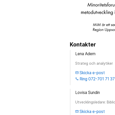
Kontakter
Lena Adem
Strateg och analytiker
Skicka e-post
email
Ring 072-701 71 37
phone
Lovisa Sundin
Utvecklingsledare: Bibl
Skicka e-post
email