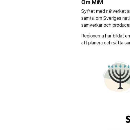
Om MiM
Syftet med nätverket är
samtal om Sveriges natio
samverkar och produce
Regionerna har bildat e
att planera och sätta s