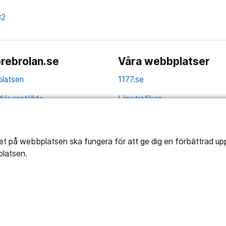
8
32
rebrolan.se
Våra webbplatser
latsen
1177.se
för anställda
Länstrafiken
av personuppgifter
Vårdgivare
la
Utveckling
tet på webbplatsen ska fungera för att ge dig en förbättrad u
platsen.
ghetsredogörelse