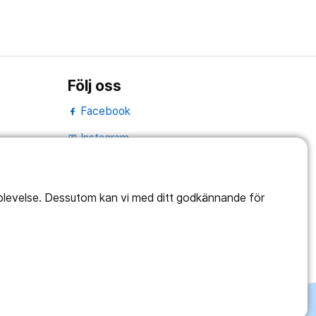
Följ oss
Facebook
Instagram
portrait
LinkedIn
work_outline
pplevelse. Dessutom kan vi med ditt godkännande för