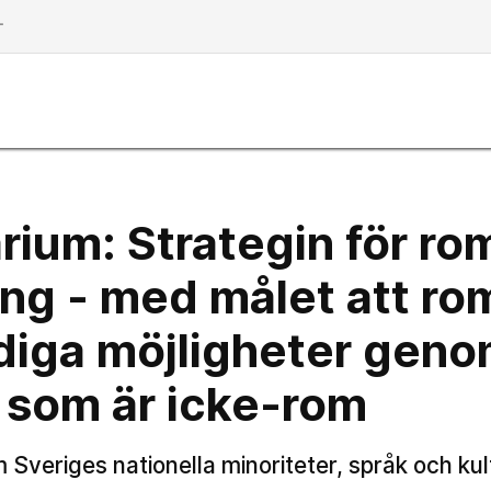
dd
ium: Strategin för ro
ing - med målet att ro
rdiga möjligheter geno
 som är icke-rom
m Sveriges nationella minoriteter, språk och ku