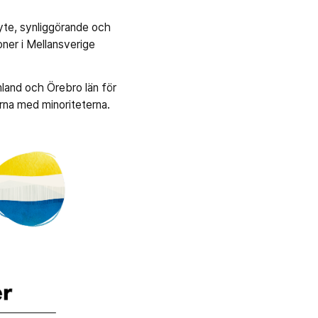
yte, synliggörande och
oner i Mellansverige
mland och Örebro län för
rna med minoriteterna.