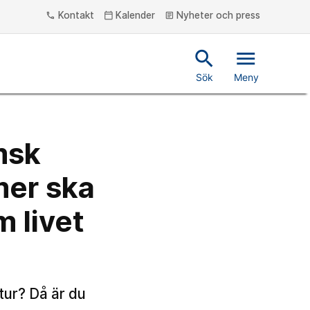
Kontakt
Kalender
Nyheter och press
phone
calendar_today
article
search
menu
Sök
Meny
msk
mer ska
m livet
ltur? Då är du