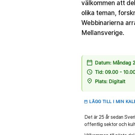
välkommen att delt
olika teman, forsk
Webbinarierna arr
Mellansverige.
calendar_today
Datum: Måndag 2
access_time
Tid: 09.00 - 10.0
place
Plats: Digitalt
LÄGG TILL I MIN KA
date_range
Det är 25 år sedan Sveri
offentlig sektor och kul