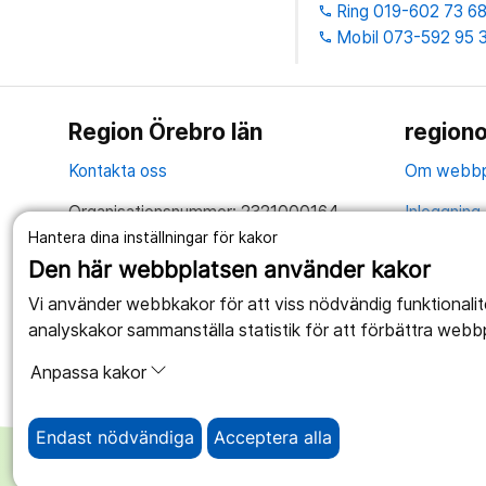
Ring 019-602 73 6
phone
Mobil 073-592 95 
phone
Region Örebro län
regiono
Kontakta oss
Om webbp
Organisationsnummer: 2321000164
Inloggning 
Hantera dina inställningar för kakor
Tillsammans skapar vi ett bättre liv
Hantering 
Den här webbplatsen använder kakor
Anslagstav
Vi använder webbkakor för att viss nödvändig funktionali
analyskakor sammanställa statistik för att förbättra webb
Tillgängli
Anpassa kakor
Endast nödvändiga
Acceptera alla