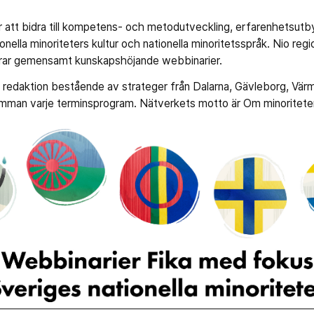
 att bidra till kompetens- och metodutveckling, erfarenhetsutb
nella minoriteters kultur och nationella minoritetsspråk. Nio regi
rar gemensamt kunskapshöjande webbinarier.
n redaktion bestående av strateger från Dalarna, Gävleborg, Vär
amman varje terminsprogram. Nätverkets motto är Om minoritete