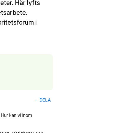
eter. Här lyfts
etsarbete.
ritetsforum i
DELA
arrow_drop_down
 Hur kan vi inom