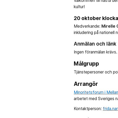
Välkommen till nästa del
kultur!
20 oktober klock
Medverkande:
Mirelle 
inkludering på nationell 
Anmälan och länk
Ingen föranmälan krävs
Målgrupp
Tjänstepersoner och poli
Arrangör
Minoritetsforum i Mella
arbetet med Sveriges nat
Kontaktperson:
frida.n