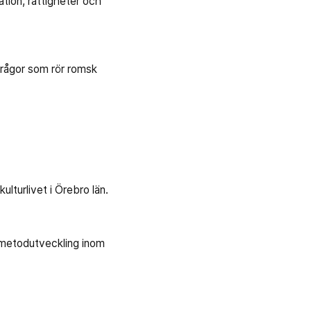
ation, rättigheter och
frågor som rör romsk
ulturlivet i Örebro län.
 metodutveckling inom