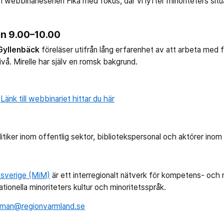
 i webbinarieserien Fika med fokus, där vi lyfter minoriteters situ
an 9.00–10.00
Gyllenbäck
föreläser utifrån lång erfarenhet av att arbeta med 
nivå. Mirelle har själv en romsk bakgrund.
.
Länk till webbinariet hittar du här
tiker inom offentlig sektor, bibliotekspersonal och aktörer inom k
nsverige (MiM)
är ett interregionalt nätverk för kompetens- och
ionella minoriteters kultur och minoritetsspråk.
arman@regionvarmland.se