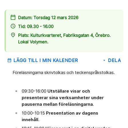
calendar_today
Datum: Torsdag 12 mars 2026
access_time
Tid: 09.30 - 16.00
place
Plats: Kulturkvarteret, Fabriksgatan 4, Örebro.
Lokal Volymen.
LÄGG TILL I MIN KALENDER
DELA
date_range
arrow_drop_down
Föreläsningarna skrivtolkas och teckenspråkstolkas.
09:30-16:00
Utställare visar och
presenterar sina verksamheter under
pauserna mellan föreläsningarna
.
10:00-10:15
Presentation av dagens
innehåll
.