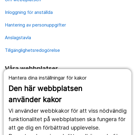
Inloggning för anställda
Hantering av personuppgifter
Anslagstavla
Tillgänglighetsredogörelse
Våra webbplatser
Hantera dina inställningar för kakor
1177.se
Den här webbplatsen
Länstrafiken
använder kakor
Vårdgivare
Vi använder webbkakor för att viss nödvändig
Utveckling
funktionalitet på webbplatsen ska fungera för
att ge dig en förbättrad upplevelse.