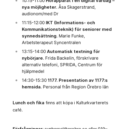
10:15-11:00
Hörapparat i en digital vardag –
nya möjligheter
. Åsa Skagerstrand,
audionom/med Dr
11:15-12:00
IKT (Informations- och
Kommunikationsteknik) för seniorer med
synnedsättning
. Marie Funke,
Arbetsterapeut Syncentralen
13:15-14:00
Automatisk textning för
nybörjare
. Frida Backelin, förskrivare
alternativ telefoni, SPRIDA, Centrum för
hjälpmedel
14:30-15:30
1177. Presentation av 1177:s
hemsida
. Personal från Region Örebro län
Lunch och fika
finns att köpa i Kulturkvarterets
café.
Förfrågningar
: synhorsel@orebro.se eller 019–