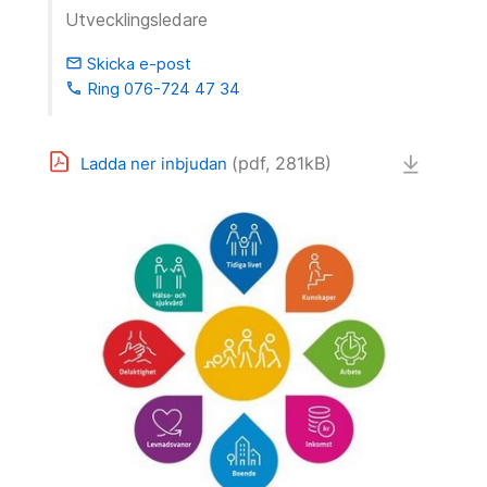
Utvecklingsledare
Skicka e-post
email
Ring 076-724 47 34
phone
(pdf, 281kB)
Ladda ner inbjudan