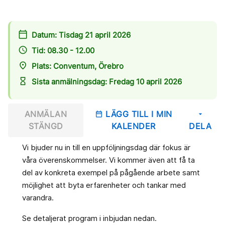
calendar_today
Datum: Tisdag 21 april 2026
access_time
Tid: 08.30 - 12.00
place
Plats: Conventum, Örebro
hourglass_empty
Sista anmälningsdag: Fredag 10 april 2026
ANMÄLAN
LÄGG TILL I MIN
date_range
arrow_drop_down
STÄNGD
KALENDER
DELA
Vi bjuder nu in till en uppföljningsdag där fokus är
våra överenskommelser. Vi kommer även att få ta
del av konkreta exempel på pågående arbete samt
möjlighet att byta erfarenheter och tankar med
varandra.
Se detaljerat program i inbjudan nedan.