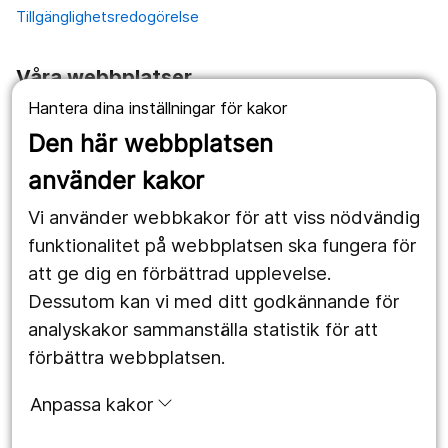
Tillgänglighetsredogörelse
Våra webbplatser
Hantera dina inställningar för kakor
1177.se
Den här webbplatsen
Länstrafiken
använder kakor
Vårdgivare
Vi använder webbkakor för att viss nödvändig
Utveckling
funktionalitet på webbplatsen ska fungera för
att ge dig en förbättrad upplevelse.
Dessutom kan vi med ditt godkännande för
Följ oss
analyskakor sammanställa statistik för att
Facebook
förbättra webbplatsen.
Instagram
portrait
Anpassa kakor
LinkedIn
work_outline