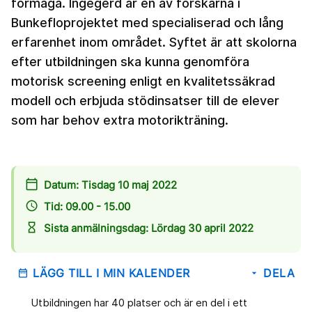
förmåga. Ingegerd är en av forskarna i
Bunkefloprojektet med specialiserad och lång
erfarenhet inom området. Syftet är att skolorna
efter utbildningen ska kunna genomföra
motorisk screening enligt en kvalitetssäkrad
modell och erbjuda stödinsatser till de elever
som har behov extra motorikträning.
calendar_today
Datum: Tisdag 10 maj 2022
access_time
Tid: 09.00 - 15.00
hourglass_empty
Sista anmälningsdag: Lördag 30 april 2022
LÄGG TILL I MIN KALENDER
DELA
date_range
arrow_drop_down
Utbildningen har 40 platser och är en del i ett