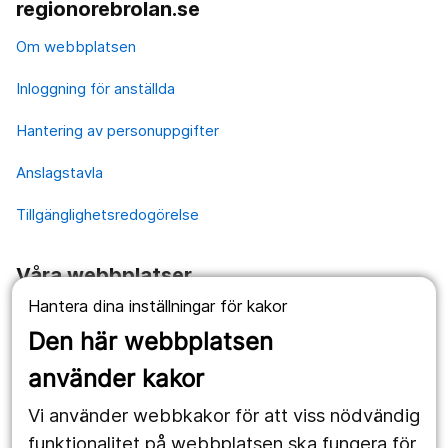
regionorebrolan.se
Om webbplatsen
Inloggning för anställda
Hantering av personuppgifter
Anslagstavla
Tillgänglighetsredogörelse
Våra webbplatser
Hantera dina inställningar för kakor
1177.se
Den här webbplatsen
Länstrafiken
använder kakor
Vårdgivare
Vi använder webbkakor för att viss nödvändig
Utveckling
funktionalitet på webbplatsen ska fungera för