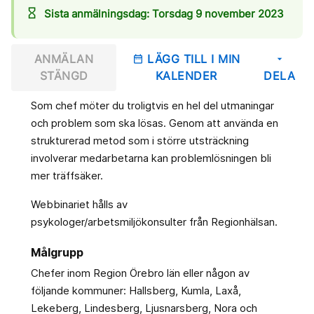
hourglass_empty
Sista anmälningsdag: Torsdag 9 november 2023
ANMÄLAN
LÄGG TILL I MIN
date_range
arrow_drop_down
STÄNGD
KALENDER
DELA
Som chef möter du troligtvis en hel del utmaningar
och problem som ska lösas. Genom att använda en
strukturerad metod som i större utsträckning
involverar medarbetarna kan problemlösningen bli
mer träffsäker.
Webbinariet hålls av
psykologer/arbetsmiljökonsulter från Regionhälsan.
Målgrupp
Chefer inom Region Örebro län eller någon av
följande kommuner: Hallsberg, Kumla, Laxå,
Lekeberg, Lindesberg, Ljusnarsberg, Nora och