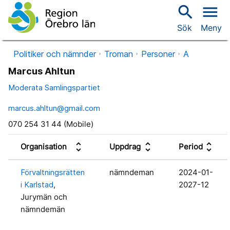
search
menu
Sök
Meny
Politiker och nämnder
Troman
Personer
A
Marcus Ahltun
Moderata Samlingspartiet
marcus.ahltun@gmail.com
070 254 31 44 (Mobile)
unfold_more
unfold_more
unfold_more
Organisation
Uppdrag
Period
Förvaltningsrätten
nämndeman
2024-01-
i Karlstad
,
2027-12
Jurymän och
nämndemän