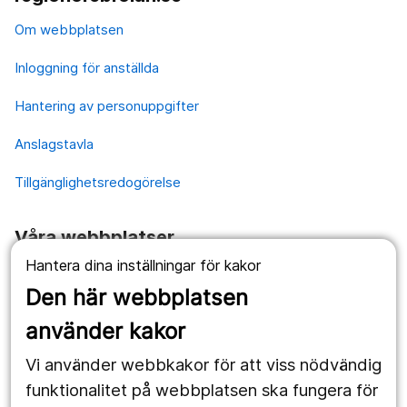
Om webbplatsen
Inloggning för anställda
Hantering av personuppgifter
Anslagstavla
Tillgänglighetsredogörelse
Våra webbplatser
Hantera dina inställningar för kakor
1177.se
Den här webbplatsen
Länstrafiken
använder kakor
Vårdgivare
Vi använder webbkakor för att viss nödvändig
Utveckling
funktionalitet på webbplatsen ska fungera för