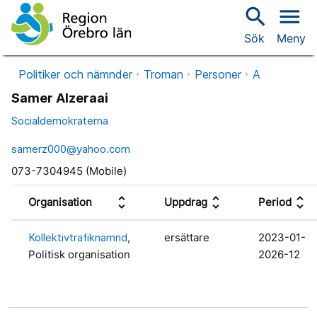
search
menu
Sök
Meny
Politiker och nämnder
Troman
Personer
A
Samer Alzeraai
Socialdemokraterna
samerz000@yahoo.com
073-7304945 (Mobile)
unfold_more
unfold_more
unfold_more
Organisation
Uppdrag
Period
Kollektivtrafiknämnd
,
ersättare
2023-01-
Politisk organisation
2026-12