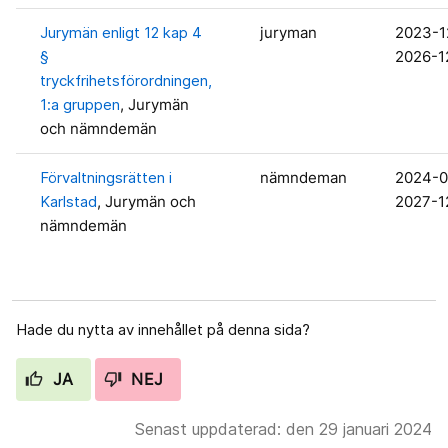
Jurymän enligt 12 kap 4
juryman
2023-1
§
2026-1
tryckfrihetsförordningen,
1:a gruppen
, Jurymän
och nämndemän
Förvaltningsrätten i
nämndeman
2024-0
Karlstad
, Jurymän och
2027-1
nämndemän
Hade du nytta av innehållet på denna sida?
JA
NEJ
Senast uppdaterad: den 29 januari 2024