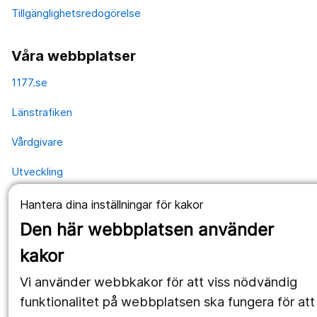
Tillgänglighetsredogörelse
Våra webbplatser
1177.se
Länstrafiken
Vårdgivare
Utveckling
Hantera dina inställningar för kakor
Följ oss
Den här webbplatsen använder
Facebook
kakor
Instagram
portrait
Vi använder webbkakor för att viss nödvändig
funktionalitet på webbplatsen ska fungera för att
LinkedIn
work_outline