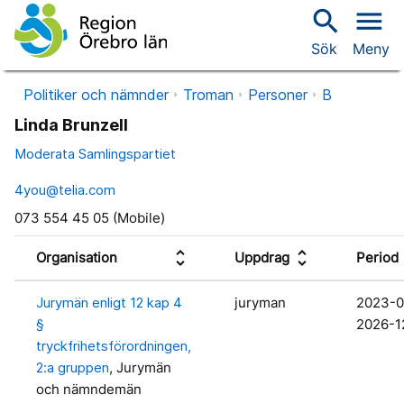
search
menu
Sök
Meny
Politiker och nämnder
Troman
Personer
B
Linda Brunzell
Moderata Samlingspartiet
4you@telia.com
073 554 45 05 (Mobile)
unfold_more
unfold_more
un
Organisation
Uppdrag
Period
Jurymän enligt 12 kap 4
juryman
2023-0
§
2026-1
tryckfrihetsförordningen,
2:a gruppen
, Jurymän
och nämndemän