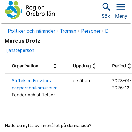
search
menu
Sök
Meny
Politiker och nämnder
Troman
Personer
D
Marcus Drotz
Tjänsteperson
unfold_more
unfold_more
unfold_mo
Organisation
Uppdrag
Period
Stiftelsen Frövifors
ersättare
2023-01-
pappersbruksmuseum
,
2026-12
Fonder och stiftelser
Hade du nytta av innehållet på denna sida?