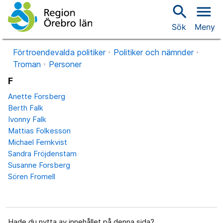
search
menu
Sök
Meny
Förtroendevalda politiker
Politiker och nämnder
Troman
Personer
F
Anette Forsberg
Berth Falk
Ivonny Falk
Mattias Folkesson
Michael Fernkvist
Sandra Fröjdenstam
Susanne Forsberg
Sören Fromell
Hade du nytta av innehållet på denna sida?