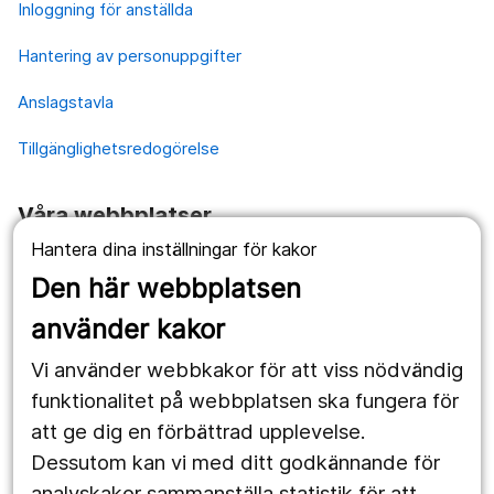
Inloggning för anställda
Hantering av personuppgifter
Anslagstavla
Tillgänglighetsredogörelse
Våra webbplatser
Hantera dina inställningar för kakor
1177.se
Den här webbplatsen
Länstrafiken
använder kakor
Vårdgivare
Vi använder webbkakor för att viss nödvändig
Utveckling
funktionalitet på webbplatsen ska fungera för
att ge dig en förbättrad upplevelse.
Dessutom kan vi med ditt godkännande för
Följ oss
analyskakor sammanställa statistik för att