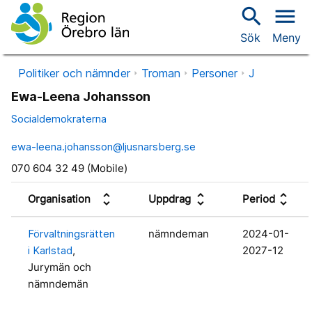
search
menu
Sök
Meny
Politiker och nämnder
Troman
Personer
J
Ewa-Leena Johansson
Socialdemokraterna
ewa-leena.johansson@ljusnarsberg.se
070 604 32 49 (Mobile)
unfold_more
unfold_more
unfold_more
Organisation
Uppdrag
Period
Förvaltningsrätten
nämndeman
2024-01-
i Karlstad
,
2027-12
Jurymän och
nämndemän