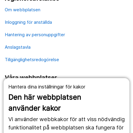
Om webbplatsen
Inloggning för anställda
Hantering av personuppgifter
Anslagstavla
Tillgänglighetsredogörelse
Våra webbplatser
Hantera dina inställningar för kakor
1177.se
Den här webbplatsen
Länstrafiken
använder kakor
Vårdgivare
Vi använder webbkakor för att viss nödvändig
Utveckling
funktionalitet på webbplatsen ska fungera för