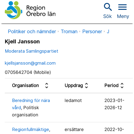
search
menu
Sök
Meny
Politiker och nämnder
Troman
Personer
J
Kjell Jansson
Moderata Samlingspartiet
kjellsjansson@gmail.com
0705642704 (Mobile)
unfold_more
unfold_more
unfold_more
Organisation
Uppdrag
Period
Beredning för nära
ledamot
2023-01-
vård
, Politisk
2026-12
organisation
Regionfullmäktige
,
ersättare
2022-10-