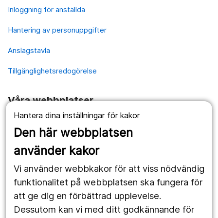
Inloggning för anställda
Hantering av personuppgifter
Anslagstavla
Tillgänglighetsredogörelse
Våra webbplatser
Hantera dina inställningar för kakor
1177.se
Den här webbplatsen
Länstrafiken
använder kakor
Vårdgivare
Vi använder webbkakor för att viss nödvändig
Utveckling
funktionalitet på webbplatsen ska fungera för
att ge dig en förbättrad upplevelse.
Dessutom kan vi med ditt godkännande för
Följ oss