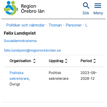
search
menu
Sök
Meny
Politiker och nämnder
Troman
Personer
L
Felix Lundqvist
Socialdemokraterna
felix.lundqvist@regionorebrolan.se
unfold_more
unfold_more
unfold_more
Organisation
Uppdrag
Period
Politiska
Politisk
2023-09-
sekreterare
,
sekreterare
2026-12
Övrigt