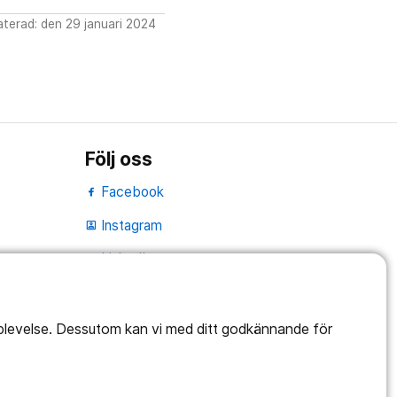
terad: den 29 januari 2024
Följ oss
Facebook
Instagram
portrait
LinkedIn
work_outline
pplevelse. Dessutom kan vi med ditt godkännande för