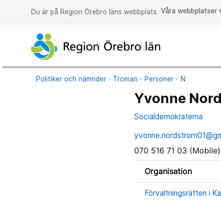
Våra webbplatser
a
Du är på Region Örebro läns webbplats.
Politiker och nämnder
Troman
Personer
N
Yvonne Nor
Socialdemokraterna
yvonne.nordstrom01@gm
070 516 71 03 (Mobile)
Organisation
Förvaltningsrätten i Ka