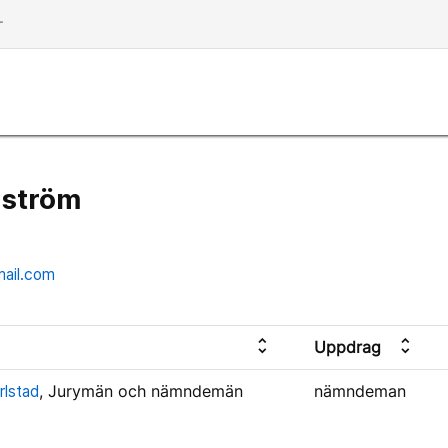
dd
dström
ail.com
unfold_more
unfold_more
Uppdrag
rlstad
, Jurymän och nämndemän
nämndeman