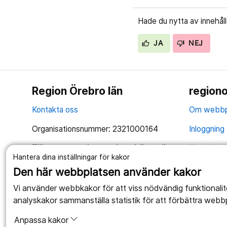
Hade du nytta av innehål
JA
NEJ
Region Örebro län
regiono
Kontakta oss
Om webbp
Organisationsnummer: 2321000164
Inloggning 
Tillsammans skapar vi ett bättre liv
Hantering 
Hantera dina inställningar för kakor
Anslagstav
Den här webbplatsen använder kakor
Tillgängli
Vi använder webbkakor för att viss nödvändig funktionali
analyskakor sammanställa statistik för att förbättra webb
Anpassa kakor