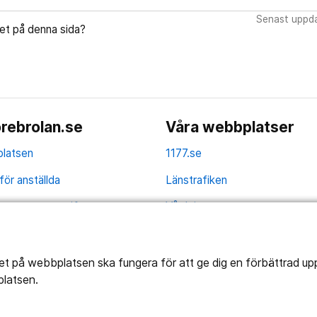
Senast uppda
let på denna sida?
rebrolan.se
Våra webbplatser
latsen
1177.se
för anställda
Länstrafiken
av personuppgifter
Vårdgivare
la
Utveckling
ghetsredogörelse
tet på webbplatsen ska fungera för att ge dig en förbättrad u
platsen.