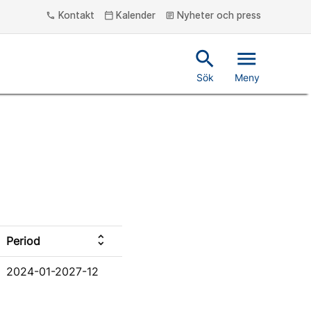
Kontakt
Kalender
Nyheter och press
phone
calendar_today
article
search
menu
Sök
Meny
unfold_more
Period
2024-01-2027-12