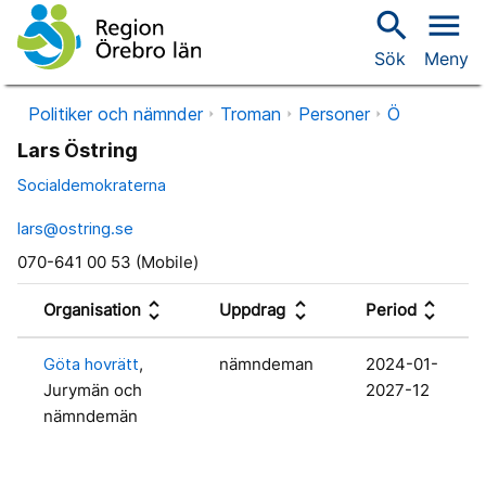
search
menu
Sök
Meny
Politiker och nämnder
Troman
Personer
Ö
Lars Östring
Socialdemokraterna
lars@ostring.se
070-641 00 53 (Mobile)
unfold_more
unfold_more
unfold_more
Organisation
Uppdrag
Period
Göta hovrätt
,
nämndeman
2024-01-
Jurymän och
2027-12
nämndemän