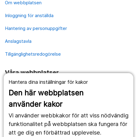
Om webbplatsen
Inloggning för anställda
Hantering av personuppgifter
Anslagstavla
Tillgänglighetsredogörelse
Våra webbplatser
Hantera dina inställningar för kakor
1177.se
Den här webbplatsen
Länstrafiken
använder kakor
Vårdgivare
Vi använder webbkakor för att viss nödvändig
Utveckling
funktionalitet på webbplatsen ska fungera för
att ge dig en förbättrad upplevelse.