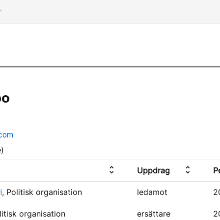
dd
bo
.com
)
unfold_more
unfold_more
Uppdrag
P
i
, Politisk organisation
ledamot
2
litisk organisation
ersättare
2