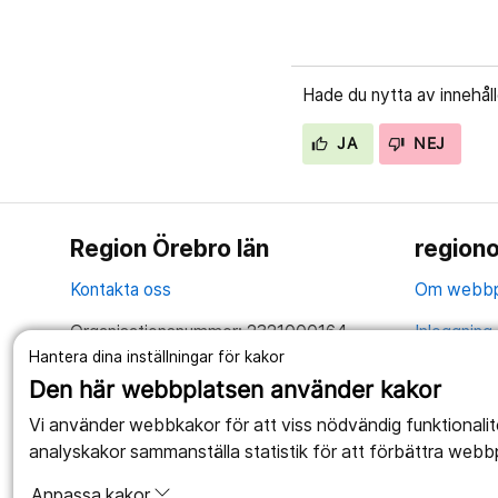
Hade du nytta av innehål
JA
NEJ
Region Örebro län
regiono
Kontakta oss
Om webbp
Organisationsnummer: 2321000164
Inloggning 
Hantera dina inställningar för kakor
Tillsammans skapar vi ett bättre liv
Hantering 
Den här webbplatsen använder kakor
Anslagstav
Vi använder webbkakor för att viss nödvändig funktionali
analyskakor sammanställa statistik för att förbättra webb
Tillgängli
Anpassa kakor