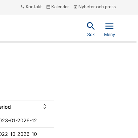
Kontakt
Kalender
Nyheter och press
phone
calendar_today
article
search
menu
Sök
Meny
unfold_more
eriod
023-01-2026-12
022-10-2026-10