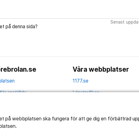
Senast uppdat
let på denna sida?
rebrolan.se
Våra webbplatser
latsen
1177.se
för anställda
Länstrafiken
av personuppgifter
Vårdgivare
la
Utveckling
tet på webbplatsen ska fungera för att ge dig en förbättrad u
platsen.
ghetsredogörelse