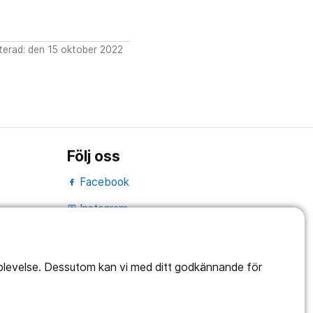
erad: den 15 oktober 2022
Följ oss
Facebook
Instagram
portrait
LinkedIn
work_outline
pplevelse. Dessutom kan vi med ditt godkännande för