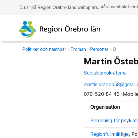
Våra webbplatser
a
Du är på Region Örebro läns webbplats.
Politiker och nämnder
Troman
Personer
Ö
Martin Öste
Socialdemokraterna
martin.ostebo58@gmail
070-520 84 45 (Mobile
Organisation
Beredning för psykiatr
Regionfullmäktige
, Po