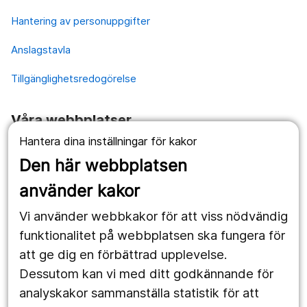
Hantering av personuppgifter
Anslagstavla
Tillgänglighetsredogörelse
Våra webbplatser
Hantera dina inställningar för kakor
1177.se
Den här webbplatsen
Länstrafiken
använder kakor
Vårdgivare
Vi använder webbkakor för att viss nödvändig
Utveckling
funktionalitet på webbplatsen ska fungera för
att ge dig en förbättrad upplevelse.
Dessutom kan vi med ditt godkännande för
Följ oss
analyskakor sammanställa statistik för att