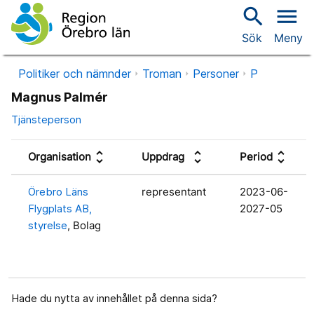
search
menu
Sök
Meny
Politiker och nämnder
Troman
Personer
P
Magnus Palmér
Tjänsteperson
unfold_more
unfold_more
unfold_more
Organisation
Uppdrag
Period
Örebro Läns
representant
2023-06-
Flygplats AB,
2027-05
styrelse
, Bolag
Hade du nytta av innehållet på denna sida?