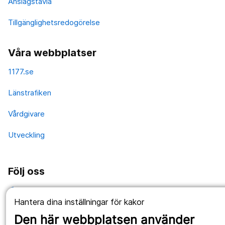
Anslagstavla
Tillgänglighetsredogörelse
Våra webbplatser
1177.se
Länstrafiken
Vårdgivare
Utveckling
Följ oss
Facebook
Hantera dina inställningar för kakor
Instagram
portrait
Den här webbplatsen använder