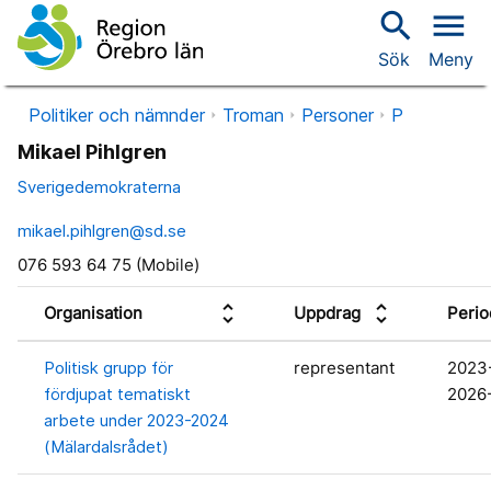
search
menu
Sök
Meny
Politiker och nämnder
Troman
Personer
P
Mikael Pihlgren
Sverigedemokraterna
mikael.pihlgren@sd.se
076 593 64 75 (Mobile)
unfold_more
unfold_more
Organisation
Uppdrag
Perio
Politisk grupp för
representant
2023
fördjupat tematiskt
2026
arbete under 2023-2024
(Mälardalsrådet)