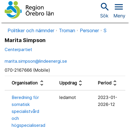
search
menu
Sök
Meny
Politiker och nämnder
Troman
Personer
S
Marita Simpson
Centerpartiet
marita.simpson@lindeenergi.se
070-2167666 (Mobile)
unfold_more
unfold_more
unfold_more
Organisation
Uppdrag
Period
Beredning för
ledamot
2023-01-
somatisk
2026-12
specialistvård
och
högspecialiserad