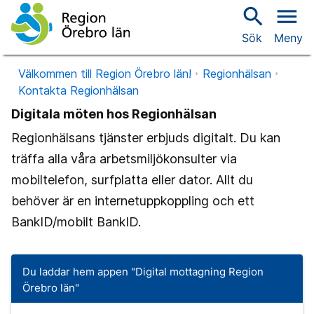
search
menu
Sök
Meny
Välkommen till Region Örebro län!
Regionhälsan
Kontakta Regionhälsan
Digitala möten hos Regionhälsan
Regionhälsans tjänster erbjuds digitalt. Du kan
träffa alla våra arbetsmiljökonsulter via
mobiltelefon, surfplatta eller dator. Allt du
behöver är en internetuppkoppling och ett
BankID/mobilt BankID.
Du laddar hem appen "Digital mottagning Region
Örebro län"