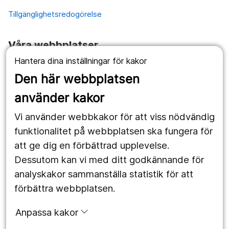
Tillgänglighetsredogörelse
Våra webbplatser
Hantera dina inställningar för kakor
1177.se
Den här webbplatsen
Länstrafiken
använder kakor
Vårdgivare
Vi använder webbkakor för att viss nödvändig
Utveckling
funktionalitet på webbplatsen ska fungera för
att ge dig en förbättrad upplevelse.
Dessutom kan vi med ditt godkännande för
Följ oss
analyskakor sammanställa statistik för att
Facebook
förbättra webbplatsen.
Instagram
portrait
Anpassa kakor
LinkedIn
work_outline