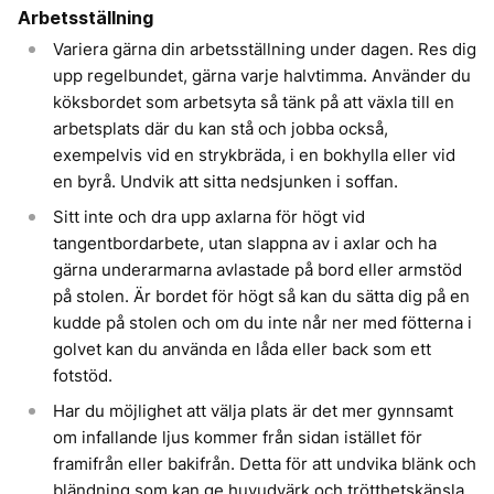
Arbetsställning
Variera gärna din arbetsställning under dagen. Res dig
upp regelbundet, gärna varje halvtimma. Använder du
köksbordet som arbetsyta så tänk på att växla till en
arbetsplats där du kan stå och jobba också,
exempelvis vid en strykbräda, i en bokhylla eller vid
en byrå. Undvik att sitta nedsjunken i soffan.
Sitt inte och dra upp axlarna för högt vid
tangentbordarbete, utan slappna av i axlar och ha
gärna underarmarna avlastade på bord eller armstöd
på stolen. Är bordet för högt så kan du sätta dig på en
kudde på stolen och om du inte når ner med fötterna i
golvet kan du använda en låda eller back som ett
fotstöd.
Har du möjlighet att välja plats är det mer gynnsamt
om infallande ljus kommer från sidan istället för
framifrån eller bakifrån. Detta för att undvika blänk och
bländning som kan ge huvudvärk och trötthetskänsla.