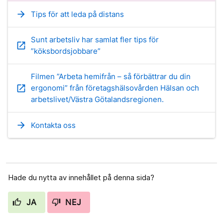
arrow_forward
Tips för att leda på distans
Sunt arbetsliv har samlat fler tips för
open_in_new
”köksbordsjobbare”
Filmen ”Arbeta hemifrån – så förbättrar du din
open_in_new
ergonomi” från företagshälsovården Hälsan och
arbetslivet/Västra Götalandsregionen.
arrow_forward
Kontakta oss
Hade du nytta av innehållet på denna sida?
JA
NEJ