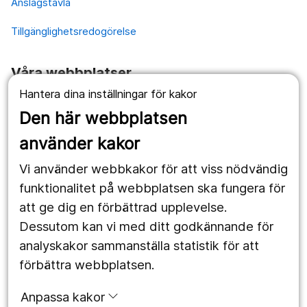
Anslagstavla
Tillgänglighetsredogörelse
Våra webbplatser
Hantera dina inställningar för kakor
1177.se
Den här webbplatsen
Länstrafiken
använder kakor
Vårdgivare
Vi använder webbkakor för att viss nödvändig
Utveckling
funktionalitet på webbplatsen ska fungera för
att ge dig en förbättrad upplevelse.
Dessutom kan vi med ditt godkännande för
Följ oss
analyskakor sammanställa statistik för att
Facebook
förbättra webbplatsen.
Instagram
portrait
Anpassa kakor