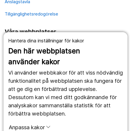
Anslagstavla
Tillgänglighetsredogörelse
Våra webbplatser
Hantera dina inställningar för kakor
1177.se
Den här webbplatsen
Länstrafiken
använder kakor
Vårdgivare
Vi använder webbkakor för att viss nödvändig
Utveckling
funktionalitet på webbplatsen ska fungera för
att ge dig en förbättrad upplevelse.
Dessutom kan vi med ditt godkännande för
Följ oss
analyskakor sammanställa statistik för att
Facebook
förbättra webbplatsen.
Instagram
portrait
Anpassa kakor