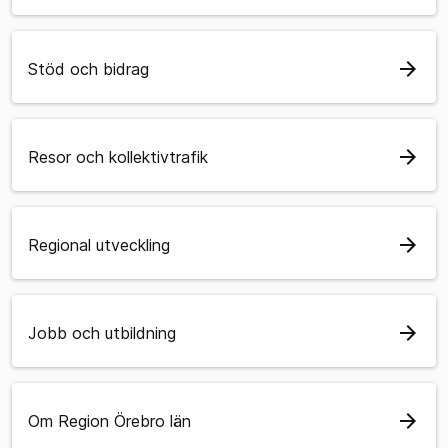
arrow_forward
Stöd och bidrag
arrow_forward
Resor och kollektivtrafik
arrow_forward
Regional utveckling
arrow_forward
Jobb och utbildning
arrow_forward
Om Region Örebro län