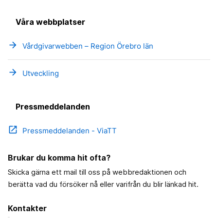
Våra webbplatser
arrow_forward
Vårdgivarwebben – Region Örebro län
arrow_forward
Utveckling
Pressmeddelanden
open_in_new
Pressmeddelanden - ViaTT
Brukar du komma hit ofta?
Skicka gärna ett mail till oss på webbredaktionen och
berätta vad du försöker nå eller varifrån du blir länkad hit.
Kontakter