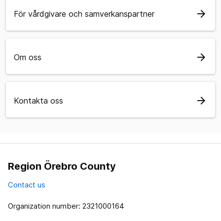
arrow_forward
För vårdgivare och samverkanspartner
arrow_forward
Om oss
arrow_forward
Kontakta oss
Region Örebro County
Contact us
Organization number: 2321000164