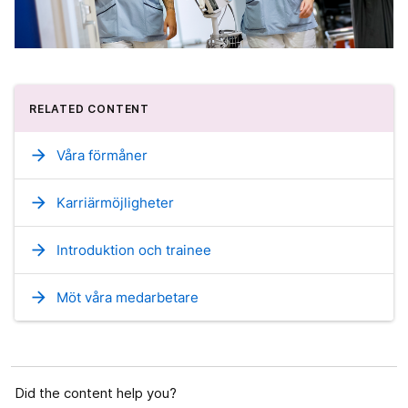
RELATED CONTENT
arrow_forward
Våra förmåner
arrow_forward
Karriärmöjligheter
arrow_forward
Introduktion och trainee
arrow_forward
Möt våra medarbetare
Did the content help you?