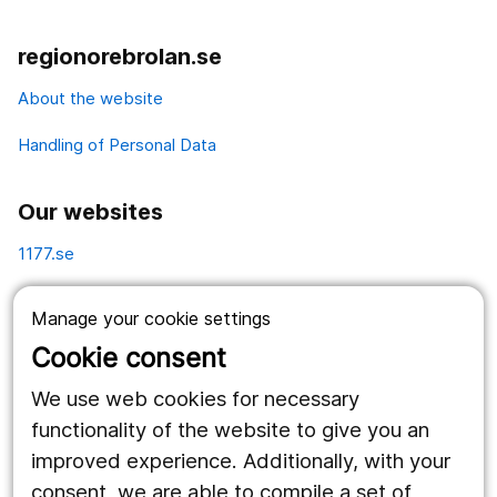
regionorebrolan.se
About the website
Handling of Personal Data
Our websites
1177.se
Länstrafiken
Manage your cookie settings
Vårdgivare
Cookie consent
Utveckling
We use web cookies for necessary
functionality of the website to give you an
improved experience. Additionally, with your
Follow us
consent, we are able to compile a set of