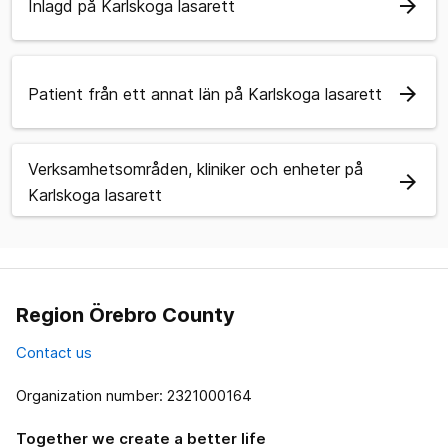
arrow_forward
Inlagd på Karlskoga lasarett
arrow_forward
Patient från ett annat län på Karlskoga lasarett
Verksamhetsområden, kliniker och enheter på
arrow_forward
Karlskoga lasarett
Region Örebro County
Contact us
Organization number: 2321000164
Together we create a better life